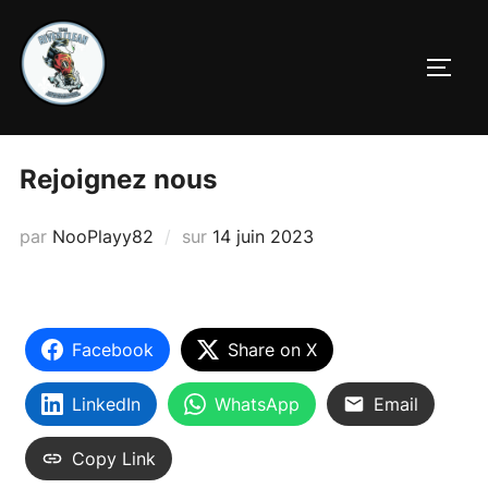
Rejoignez nous
par
NooPlayy82
sur
14 juin 2023
Facebook
Share on X
LinkedIn
WhatsApp
Email
Copy Link